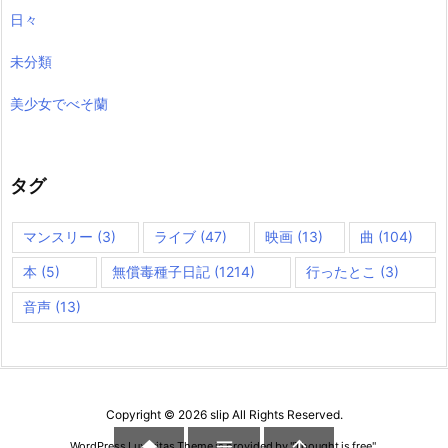
日々
未分類
美少女でべそ蘭
タグ
マンスリー
(3)
ライブ
(47)
映画
(13)
曲
(104)
本
(5)
無償毒種子日記
(1214)
行ったとこ
(3)
音声
(13)
Copyright ©
2026
slip
All Rights Reserved.



WordPress Luxeritas Theme is provided by "
Thought is free
".