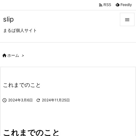

Feedly
RSS
slip

まるぱ個人サイト

メニュ

サイド

ホーム
>

前へ

これまでのこと
次へ


2024年3月6日

2024年11月25日
検索
これまでのこと