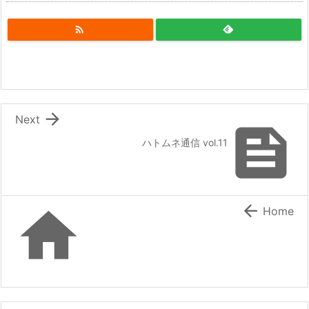


Next

ハトムネ通信 vol.11


Home