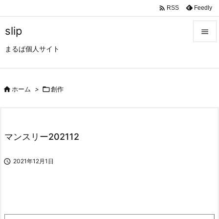

Feedly
RSS
slip

まるぱ個人サイト

メニュ

サイド

ホーム
>

創作

前へ

マンスリー202112
次へ


2021年12月1日
検索