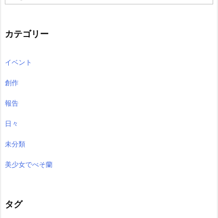
ー
カ
イ
ブ
カテゴリー
イベント
創作
報告
日々
未分類
美少女でべそ蘭
タグ