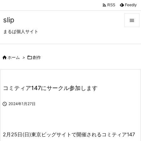

Feedly
RSS
slip

まるぱ個人サイト

メニュ

サイド

ホーム
>

創作

前へ

コミティア147にサークル参加します
次へ


2024年1月27日
検索
2月25日(日)東京ビッグサイトで開催されるコミティア147