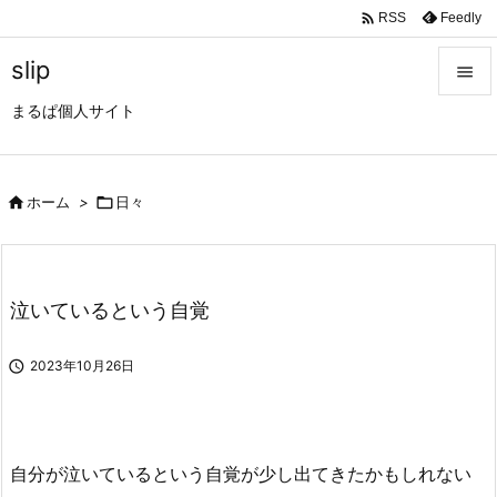

Feedly
RSS
slip

まるぱ個人サイト

メニュ

サイド

ホーム
>

日々

前へ

泣いているという自覚
次へ


2023年10月26日
検索
自分が泣いているという自覚が少し出てきたかもしれない