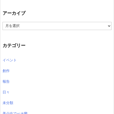
アーカイブ
ア
ー
カ
イ
ブ
カテゴリー
イベント
創作
報告
日々
未分類
美少女でべそ蘭