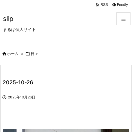

Feedly
RSS
slip

まるぱ個人サイト

メニュ

サイド

ホーム
>

日々

前へ

2025-10-26
次へ


2025年10月26日
検索