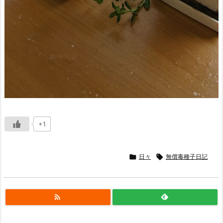
+1

日々

無償毒種子日記
