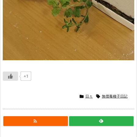
+1

日々

無償毒種子日記
