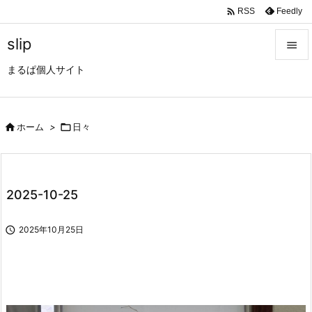

Feedly
RSS
slip

まるぱ個人サイト

メニュ

サイド

ホーム
>

日々

前へ

2025-10-25
次へ


2025年10月25日
検索