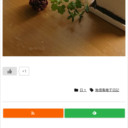
+1

日々

無償毒種子日記
