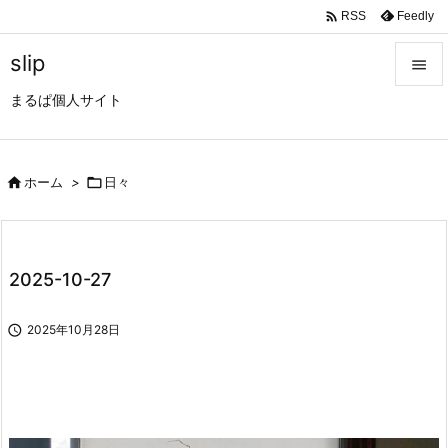

Feedly
RSS
slip

まるぱ個人サイト

メニュ

サイド

ホーム
>

日々

前へ

2025-10-27
次へ


2025年10月28日
検索