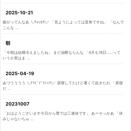
2025-10-21
曲がってんなあ ＼ﾁｮｯｶｸ!／ 「見ようによっては直角ですね」 「なんで
こんな ...
朝
「今朝は結構冷えましたね」 まだ油断ならんな 「4月も18日……って
いうか実はま ...
2025-04-19
あづうううう ＼ﾅﾂﾋﾞｿﾞｸｼｭﾂ!／ 昼寝してたけど暑くて起きたわ 「昼寝
だ ...
20231007
「おはようございます今日から暦では三連休です」 あーそっかあ 「休
みじゃないちゅ ...