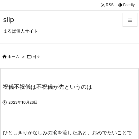

Feedly
RSS
slip

まるぱ個人サイト

メニュ

サイド

ホーム
>

日々

前へ

祝儀不祝儀は不祝儀が先というのは
次へ


2023年10月26日
検索
ひとしきりかなしみの涙を流したあと、おめでたいことで