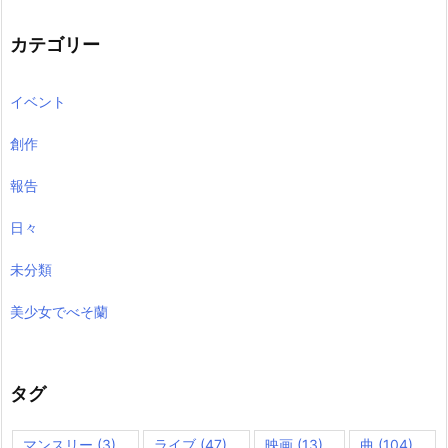
イ
ブ
カテゴリー
イベント
創作
報告
日々
未分類
美少女でべそ蘭
タグ
マンスリー
(3)
ライブ
(47)
映画
(13)
曲
(104)