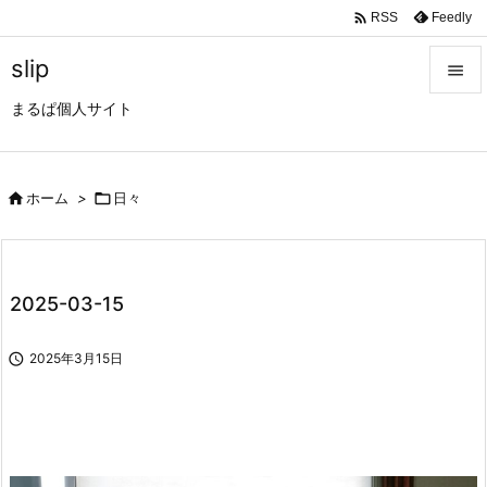

Feedly
RSS
slip

まるぱ個人サイト

メニュ

サイド

ホーム
>

日々

前へ

2025-03-15
次へ


2025年3月15日
検索