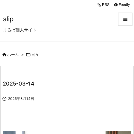

Feedly
RSS
slip

まるぱ個人サイト

メニュ

サイド

ホーム
>

日々

前へ

2025-03-14
次へ


2025年3月14日
検索