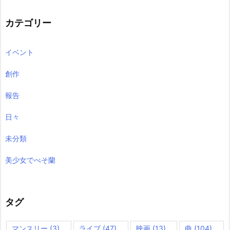
イ
ブ
カテゴリー
イベント
創作
報告
日々
未分類
美少女でべそ蘭
タグ
マンスリー
(3)
ライブ
(47)
映画
(13)
曲
(104)