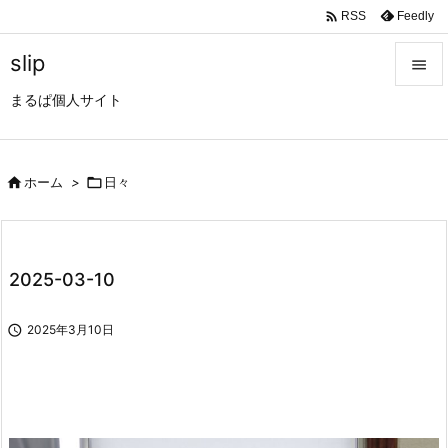

Feedly
RSS
slip

まるぱ個人サイト

メニュ

サイド

ホーム
>

日々

前へ

2025-03-10
次へ


2025年3月10日
検索