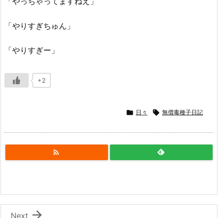
「やっちゃってますねえ」
「やりすぎちゅん」
「やりすぎー」
+2

日々

無償毒種子日記


Next