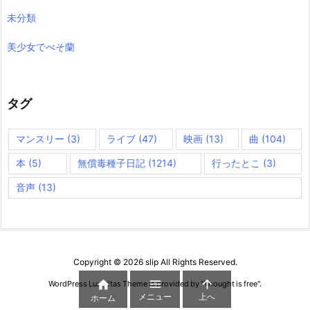
未分類
美少女でべそ蘭
タグ
マンスリー
(3)
ライブ
(47)
映画
(13)
曲
(104)
本
(5)
無償毒種子日記
(1214)
行ったとこ
(3)
音声
(13)
Copyright ©
2026
slip
All Rights Reserved.



WordPress Luxeritas Theme is provided by "
Thought is free
".
メニュー
上へ
ホーム