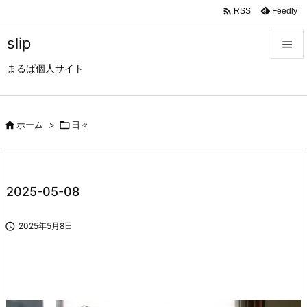

Feedly
RSS
slip

まるぱ個人サイト

メニュ

サイド

ホーム
>

日々

前へ

2025-05-08
次へ


2025年5月8日
検索