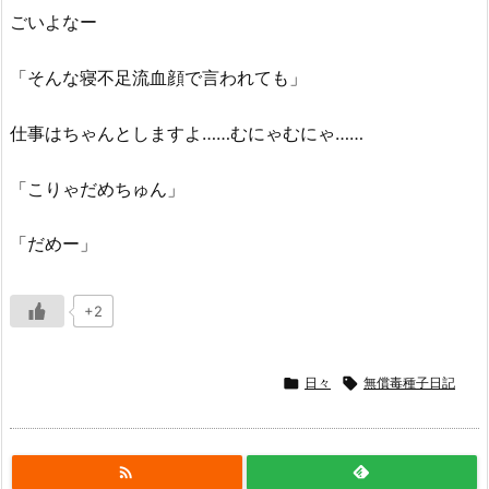
ごいよなー
「そんな寝不足流血顔で言われても」
仕事はちゃんとしますよ……むにゃむにゃ……
「こりゃだめちゅん」
「だめー」
+2

日々

無償毒種子日記
