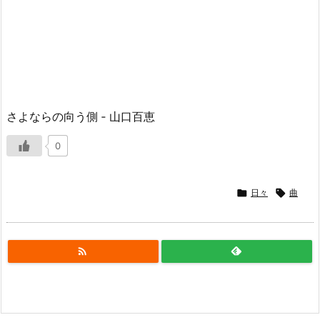
さよならの向う側 ‑ 山口百恵
0

日々

曲
