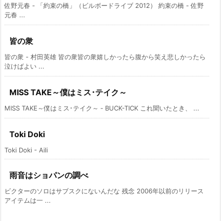
佐野元春 - 「約束の橋」（ビルボードライブ 2012） 約束の橋 - 佐野
元春 ...
皆の衆
皆の衆 - 村田英雄 皆の衆皆の衆嬉しかったら腹から笑え悲しかったら
泣けばよい ...
MISS TAKE～僕はミス･テイク～
MISS TAKE～僕はミス･テイク～ ‑ BUCK-TICK これ聞いたとき、 ...
Toki Doki
Toki Doki - Aili
雨音はショパンの調べ
ビクターのソロはサブスクにないんだな 残念 2006年以前のリリース
アイテムは一 ...