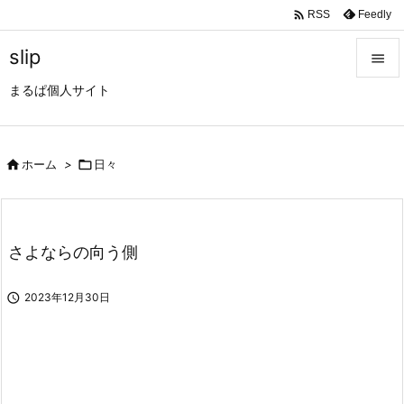

Feedly
RSS
slip

まるぱ個人サイト

メニュ

サイド

ホーム
>

日々

前へ

さよならの向う側
次へ


2023年12月30日
検索