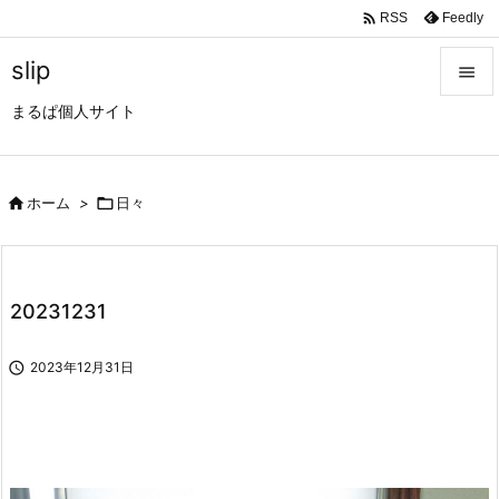

Feedly
RSS
slip

まるぱ個人サイト

メニュ

サイド

ホーム
>

日々

前へ

20231231
次へ


2023年12月31日
検索