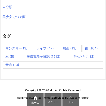
未分類
美少女でべそ蘭
タグ
マンスリー
(3)
ライブ
(47)
映画
(13)
曲
(104)
本
(5)
無償毒種子日記
(1213)
行ったとこ
(3)
音声
(13)
Copyright ©
2026
slip
All Rights Reserved.



WordPress Luxeritas Theme is provided by "
Thought is free
".
メニュー
上へ
ホーム