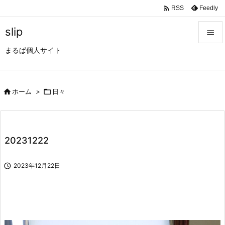

Feedly
RSS
slip

まるぱ個人サイト

メニュ

サイド

ホーム
>

日々

前へ

20231222
次へ


2023年12月22日
検索