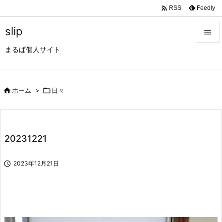

Feedly
RSS
slip

まるぱ個人サイト

メニュ

サイド

ホーム
>

日々

前へ

20231221
次へ


2023年12月21日
検索