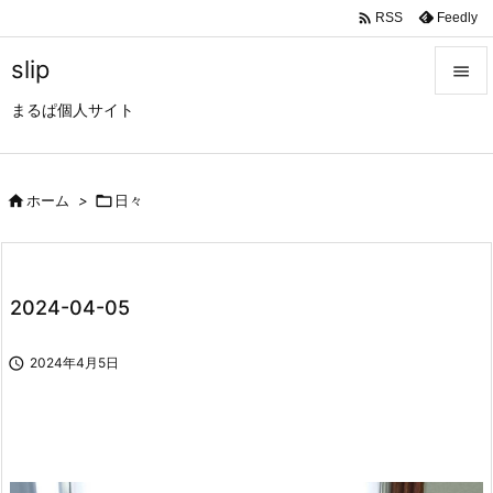

Feedly
RSS
slip

まるぱ個人サイト

メニュ

サイド

ホーム
>

日々

前へ

2024-04-05
次へ


2024年4月5日
検索