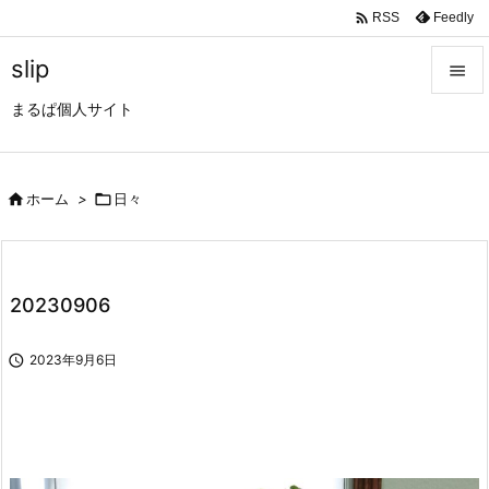

Feedly
RSS
slip

まるぱ個人サイト

メニュ

サイド

ホーム
>

日々

前へ

20230906
次へ


2023年9月6日
検索