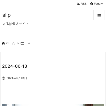

Feedly
RSS
slip

まるぱ個人サイト

メニュ

サイド

ホーム
>

日々

前へ

2024-06-13
次へ


2024年6月13日
検索