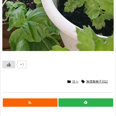
+1

日々

無償毒種子日記
