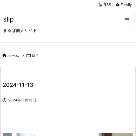

Feedly
RSS
slip

まるぱ個人サイト

メニュ

サイド

ホーム
>

日々

前へ

2024-11-13
次へ


2024年11月13日
検索