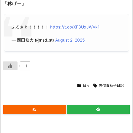
「稼げー」
ふるさと！！！！！
https://t.co/XF8UxJWVk1
— 西田修大 (@nsd_st)
August 2, 2025
+1

日々

無償毒種子日記
