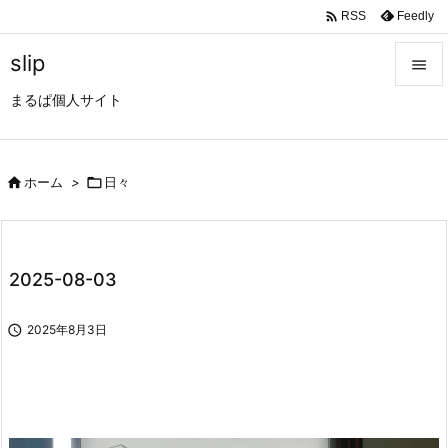

Feedly
RSS
slip

まるぱ個人サイト

メニュ

サイド

ホーム
>

日々

前へ

2025-08-03
次へ


2025年8月3日
検索