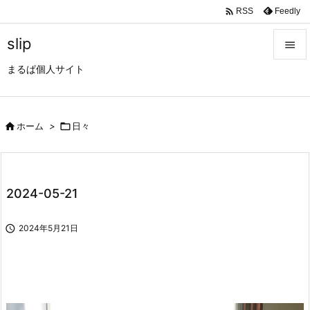

Feedly
RSS
slip

まるぱ個人サイト

メニュ

サイド

ホーム
>

日々

前へ

2024-05-21
次へ


2024年5月21日
検索