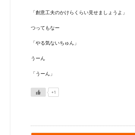
「創意工夫のかけらくらい見せましょうよ」
つってもなー
「やる気ないちゅん」
うーん
「うーん」
+1