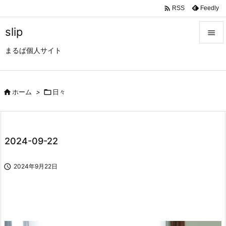

Feedly
RSS
slip

まるぱ個人サイト

メニュ

サイド

ホーム
>

日々

前へ

2024-09-22
次へ


2024年9月22日
検索