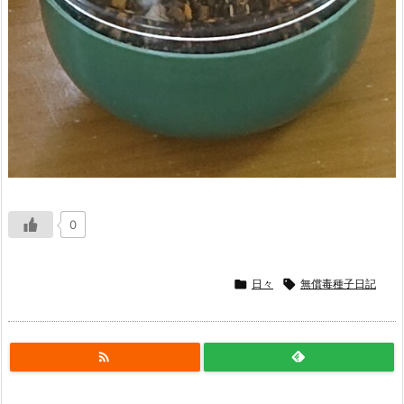
0

日々

無償毒種子日記
