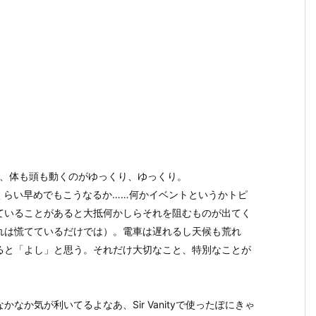
い、体も頭も動くのがゆっくり、ゆっくり。
のくらい早めでもこうなるか……何かイベントというかトピ
ていることがあると大抵何かしらそれを阻むものが出てく
れは慌てているだけでは）。電車は遅れるし天候も荒れ
ると「よし」と思う。それだけ大切なこと、特別なことが
か気が利いてるよなあ、Sir Vanityで使ったぽにきゃ