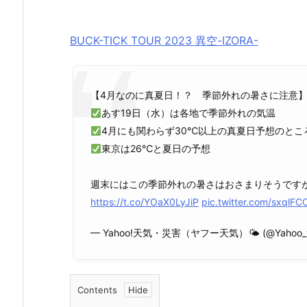
BUCK-TICK TOUR 2023 異空-IZORA-
【4月なのに真夏日！？ 季節外れの暑さに注意
あす19日（水）は各地で季節外れの気温
4月にも関わらず30℃以上の真夏日予想のとこ
東京は26℃と夏日の予想
週末にはこの季節外れの暑さはおさまりそうです
https://t.co/YOaX0LyJiP
pic.twitter.com/sxqlFC
— Yahoo!天気・災害（ヤフー天気）🌤 (@Yahoo_w
Contents