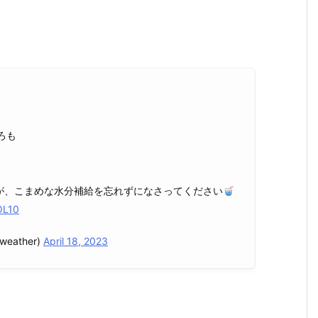
】
ろも
が、こまめな水分補給を忘れずになさってください
OL10
eather)
April 18, 2023