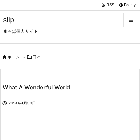

Feedly
RSS
slip

まるぱ個人サイト

メニュ

サイド

ホーム
>

日々

前へ

What A Wonderful World
次へ


2024年1月30日
検索