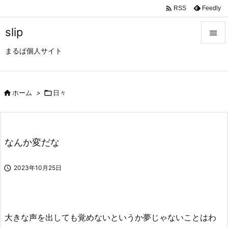

Feedly
RSS
slip

まるぱ個人サイト

メニュ

サイド

ホーム
>

日々

前へ

なんか変だな
次へ


2023年10月25日
検索
大きな声を出しても覚めないというか夢じゃないことはわ