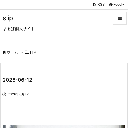

Feedly
RSS
slip

まるぱ個人サイト

メニュ

サイド

ホーム
>

日々

前へ

2026-06-12
次へ


2026年6月12日
検索