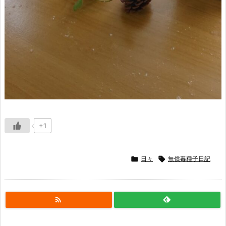
+1

日々

無償毒種子日記
