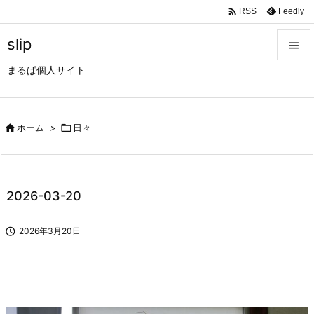

Feedly
RSS
slip

まるぱ個人サイト

メニュ

サイド

ホーム
>

日々

前へ

2026-03-20
次へ


2026年3月20日
検索