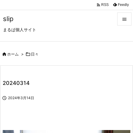

Feedly
RSS
slip

まるぱ個人サイト

メニュ

サイド

ホーム
>

日々

前へ

20240314
次へ


2024年3月14日
検索