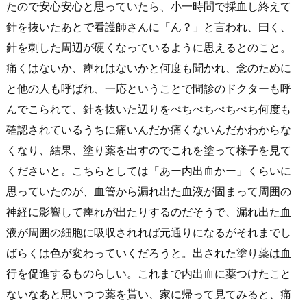
たので安心安心と思っていたら、小一時間で採血し終えて
針を抜いたあとで看護師さんに「ん？」と言われ、曰く、
針を刺した周辺が硬くなっているように思えるとのこと。
痛くはないか、痺れはないかと何度も聞かれ、念のために
と他の人も呼ばれ、一応ということで問診のドクターも呼
んでこられて、針を抜いた辺りをぺちぺちぺちぺち何度も
確認されているうちに痛いんだか痛くないんだかわからな
くなり、結果、塗り薬を出すのでこれを塗って様子を見て
くださいと。こちらとしては「あー内出血かー」くらいに
思っていたのが、血管から漏れ出た血液が固まって周囲の
神経に影響して痺れが出たりするのだそうで、漏れ出た血
液が周囲の細胞に吸収されれば元通りになるがそれまでし
ばらくは色が変わっていくだろうと。出された塗り薬は血
行を促進するものらしい。これまで内出血に薬つけたこと
ないなあと思いつつ薬を貰い、家に帰って見てみると、痛