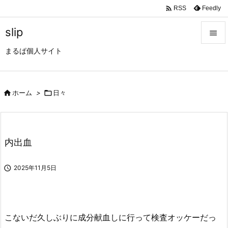

Feedly
RSS
slip

まるぱ個人サイト

メニュ

サイド

ホーム
>

日々

前へ

内出血
次へ


2025年11月5日
検索
こないだ久しぶりに成分献血しに行って検査オッケーだっ