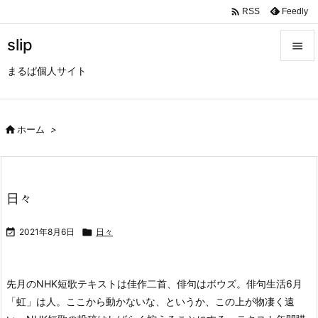

Feedly
RSS
slip

まるぱ個人サイト

メニュ

サイド

ホーム
>

前へ

日々
次へ


2021年8月6日

日々
検索
先月のNHK短歌テキストは佳作二首、俳句はボウズ。
俳句生活6月
「虹」は人。ここから動かないな、というか、この上が物凄く遠