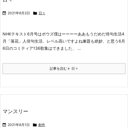

2021年6月2日

日々
NHKテキスト6月号はボウズ
僕はーーーーああもうだめだ
俳句生活4
月「落花」人
俳句生活、レベル高いですよね
兼題も絶妙、と思う
6月
6日のコミティア136
歌集はできました、 ...
記事を読む
日々
マンスリー

2021年6月1日

創作