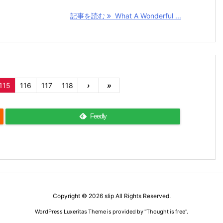
記事を読む
What A Wonderful ...
115
116
117
118
›
»
Feedly
Copyright ©
2026
slip
All Rights Reserved.
WordPress Luxeritas Theme is provided by "
Thought is free
".