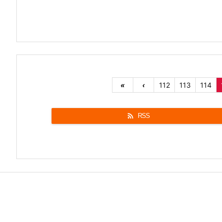
«
‹
112
113
114

RSS