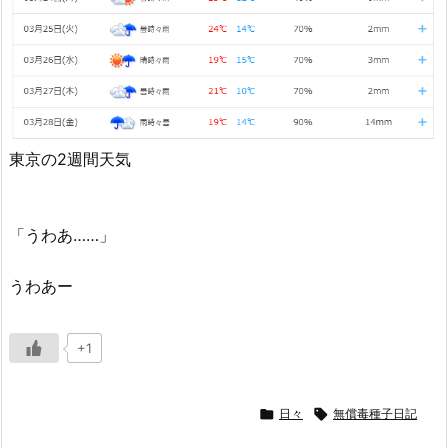
東京の2週間天気
「うわあ……」
うわあー
+1

日々

無償毒種子日記