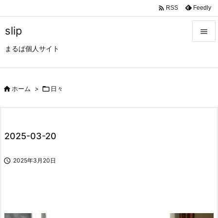

Feedly
RSS
slip

まるぱ個人サイト

メニュ

サイド

ホーム
>

日々

前へ

2025-03-20
次へ


2025年3月20日
検索