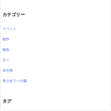
カ
イ
ブ
カテゴリー
イベント
創作
報告
日々
未分類
美少女でべそ蘭
タグ