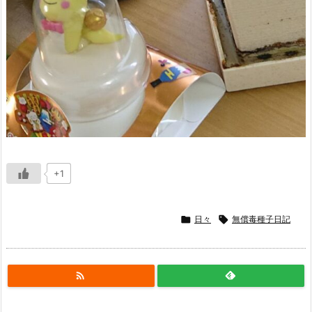
+1

日々

無償毒種子日記
