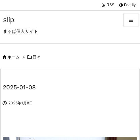

Feedly
RSS
slip

まるぱ個人サイト

メニュ

サイド

ホーム
>

日々

前へ

2025-01-08
次へ


2025年1月8日
検索