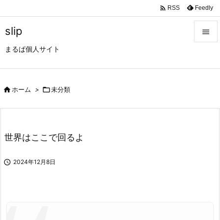

Feedly
RSS
slip

まるぱ個人サイト

メニュ

サイド

ホーム
>

未分類

前へ

世界はここで回るよ
次へ


2024年12月8日
検索