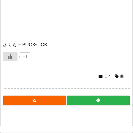
さくら – BUCK-TICK
+1

日々

曲
