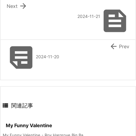

Next

2024-11-21


Prev
2024-11-20

関連記事
My Funny Valentine
My Funny Valentine - Roy Hargrove Big Ba ...