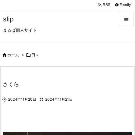

Feedly
RSS
slip

まるぱ個人サイト

メニュ

サイド

ホーム
>

日々

前へ

さくら
次へ


2024年11月20日

2024年11月21日
検索