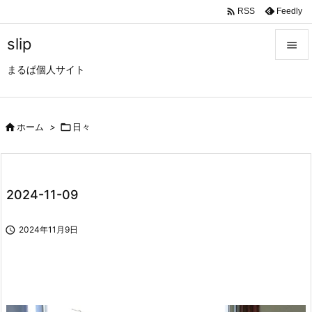

Feedly
RSS
slip

まるぱ個人サイト

メニュ

サイド

ホーム
>

日々

前へ

2024-11-09
次へ


2024年11月9日
検索