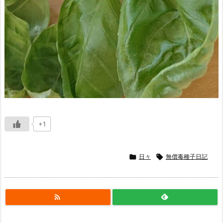
+1

日々

無償毒種子日記
