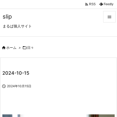

Feedly
RSS
slip

まるぱ個人サイト

メニュ

サイド

ホーム
>

日々

前へ

2024-10-15
次へ


2024年10月15日
検索