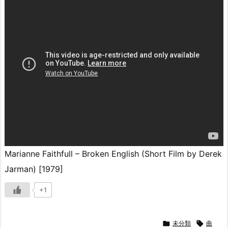
Marianne Faithfull – Broken English (Short Film by Derek
Jarman) [1979]
+1

未分類

曲