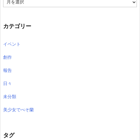
ー
カ
イ
ブ
カテゴリー
イベント
創作
報告
日々
未分類
美少女でべそ蘭
タグ