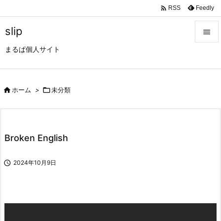

Feedly
RSS
slip

まるぱ個人サイト

メニュ

サイド

ホーム
>

未分類

前へ

Broken English
次へ


2024年10月9日
検索