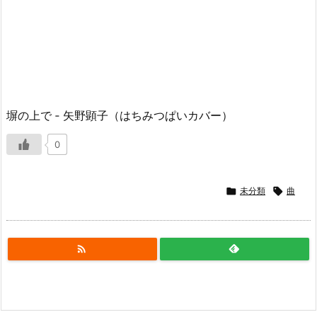
塀の上で ‑ 矢野顕子（はちみつぱいカバー）
0

未分類

曲
