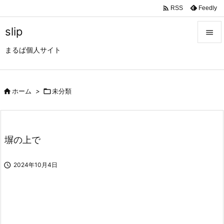

Feedly
RSS
slip

まるぱ個人サイト

メニュ

サイド

ホーム
>

未分類

前へ

塀の上で
次へ


2024年10月4日
検索