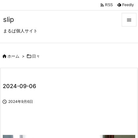

Feedly
RSS
slip

まるぱ個人サイト

メニュ

サイド

ホーム
>

日々

前へ

2024-09-06
次へ


2024年9月6日
検索