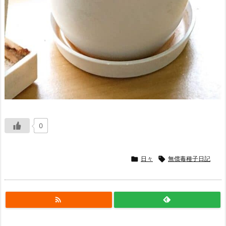
0

日々

無償毒種子日記
