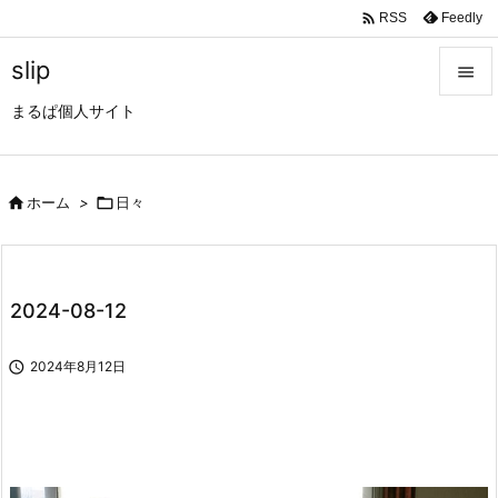

Feedly
RSS
slip

まるぱ個人サイト

メニュ

サイド

ホーム
>

日々

前へ

2024-08-12
次へ


2024年8月12日
検索