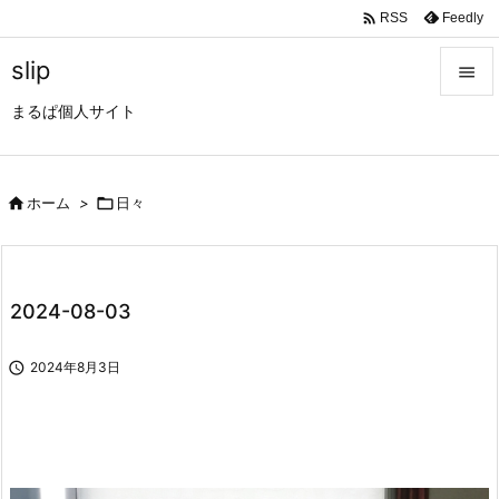

Feedly
RSS
slip

まるぱ個人サイト

メニュ

サイド

ホーム
>

日々

前へ

2024-08-03
次へ


2024年8月3日
検索