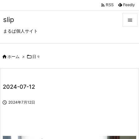

Feedly
RSS
slip

まるぱ個人サイト

メニュ

サイド

ホーム
>

日々

前へ

2024-07-12
次へ


2024年7月12日
検索