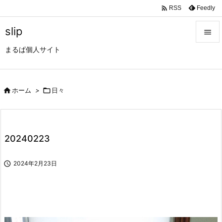

Feedly
RSS
slip

まるぱ個人サイト

メニュ

サイド

ホーム
>

日々

前へ

20240223
次へ


2024年2月23日
検索