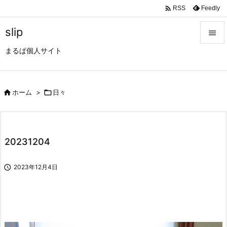

Feedly
RSS
slip

まるぱ個人サイト

メニュ

サイド

ホーム
>

日々

前へ

20231204
次へ


2023年12月4日
検索