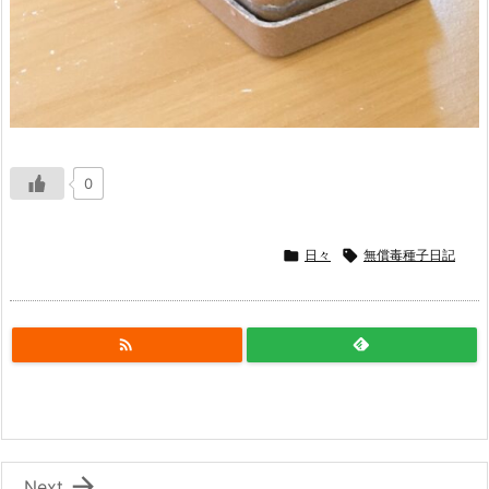
0

日々

無償毒種子日記


Next