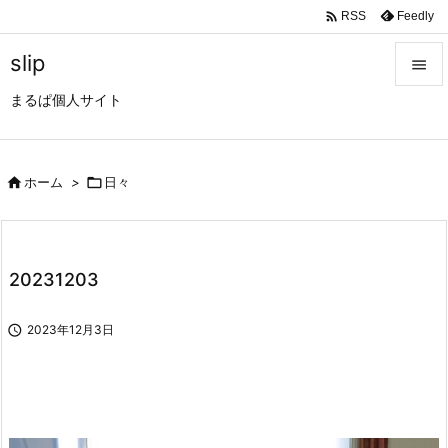

Feedly
RSS
slip

まるぱ個人サイト

メニュ

サイド

ホーム
>

日々

前へ

20231203
次へ


2023年12月3日
検索