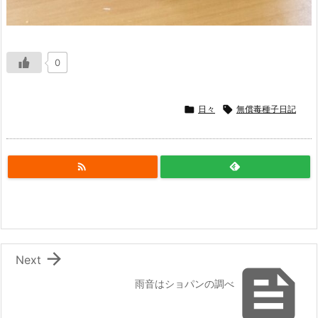
0

日々

無償毒種子日記


Next

雨音はショパンの調べ