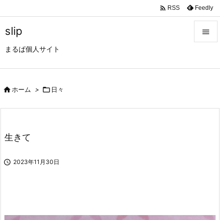

Feedly
RSS
slip

まるぱ個人サイト

メニュ

サイド

ホーム
>

日々

前へ

生きて
次へ


2023年11月30日
検索