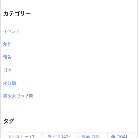
イ
ブ
カテゴリー
イベント
創作
報告
日々
未分類
美少女でべそ蘭
タグ
マンスリー
(3)
ライブ
(47)
映画
(13)
曲
(104)