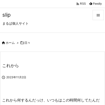

Feedly
RSS
slip

まるぱ個人サイト

メニュ

サイド

ホーム
>

日々

前へ

これから
次へ


2023年11月2日
検索
これから何するんだっけ、いつもはこの時間何してたんだ